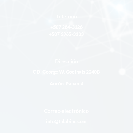
Telefono
+507 284-3126
+507 6965-3333
Dirección
C D. George W. Goethals 2240B
Ancón, Panamá
Correo electrónico
info@tplabinc.com