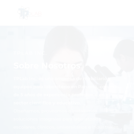
TPLAB INC.
Sobre Nosotros
TPLab Inc. es una empresa de mobiliario y
equipos para laboratorio en Panamá, con más
de 5 años de experiencia profesional en el
sector científico y educativo.
Diseñamos, proveemos e instalamos
soluciones integrales para laboratorios
escolares, clínicos, universitarios e industriales.