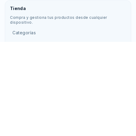
Tienda
Compra y gestiona tus productos desde cualquier
dispositivo.
Categorías
Ofertas
Guías de laboratorio
Favoritos
Carrito
REDES OFICIALES
Facebook
Instagram
YouTube
Soporte