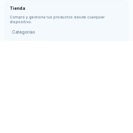
Tienda
Compra y gestiona tus productos desde cualquier
dispositivo.
Categorías
Ofertas
Guías de laboratorio
Favoritos
Carrito
REDES OFICIALES
Facebook
Instagram
YouTube
Soporte