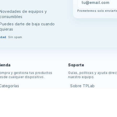
Prometemos solo enviarte
Novedades de equipos y
consumibles
Puedes darte de baja cuando
quieras
idad
. Sin spam.
ienda
Soporte
ompra y gestiona tus productos
Guías, políticas y ayuda dire
esde cualquier dispositivo.
nuestro equipo.
Categorías
Sobre TPLab
Ofertas
Contacto
Guías de laboratorio
Devoluciones y cambios
Favoritos
Política de privacidad