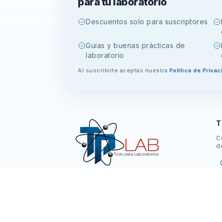
para tu laboratorio
Descuentos solo para suscriptores
Guías y buenas prácticas de
laboratorio
Al suscribirte aceptas nuestra
Política de Privac
T
C
d
Equipamiento, mobiliario y suministros
de laboratorio en Panamá. Soporte
real, compra segura y entrega
eficiente.