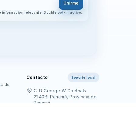
Unirme
 información relevante. Double opt-in activo.
Contacto
Soporte local
cta de
C. D George W Goethals
2240B, Panamá, Provincia de
Panamá
+507 284 3126
+507 6965-3333
info@tplabinc.com