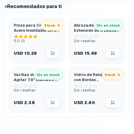
Recomendados para ti
Pinza para Crisol de
Abrazadera de
Stock: 4
10+ en stock
Acero Inoxidable 30 Cm
Extensión de 3 Dedos
Tipo Arco Extra Larga
con Puntas de Pvc y
Cabezal Giratorio
5.0 (1)
Sin reseñas
USD 10.29
USD 15.49
Varillas de Vidrio para
Vidrio de Reloj 10 Cm
10+ en stock
Stock: 5
Agitar 7,9" Diámetro 6
con Bordes
Mm Extremos
Esmerilados y Pulidos
Redondeados
Sin reseñas
Sin reseñas
USD 2.38
USD 2.60