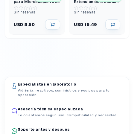
para Microscopio 75 ×
Extensión de 3 Dedos
25 Mm
con Puntas de Pvc y
Cabezal Giratorio
Sin reseñas
Sin reseñas
USD 8.50
USD 15.49
Especialistas en laboratorio
Vidriería, reactivos, suministros y equipos para tu
operación.
Asesoría técnica especializada
Te orientamos según uso, compatibilidad y necesidad.
Soporte antes y después