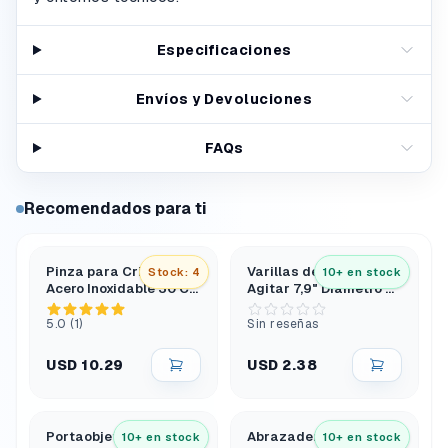
Especificaciones
Envíos y Devoluciones
FAQs
Recomendados para ti
Pinza para Crisol de
Varillas de Vidrio para
Stock: 4
10+ en stock
Acero Inoxidable 30 Cm
Agitar 7,9" Diámetro 6
Tipo Arco Extra Larga
Mm Extremos
Redondeados
5.0 (1)
Sin reseñas
USD 10.29
USD 2.38
Portaobjetos de Vidrio
Abrazadera de
10+ en stock
10+ en stock