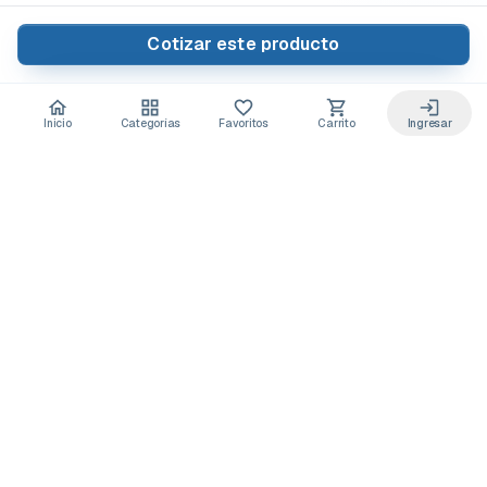
Cotizar este producto
Inicio
Categorías
Favoritos
Carrito
Ingresar
Acceso anticipado a novedades
Suscríbete y recibe
ofertas exclusivas
y
lanzamientos para tu laboratorio
Descuentos solo para suscriptores
Novedades de equipos y consumibles
Guías y buenas prácticas de laboratorio
Puedes darte de baja cuando quieras