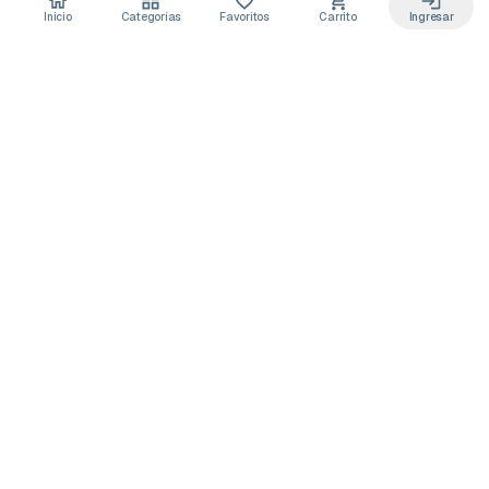
Inicio
Categorías
Favoritos
Carrito
Ingresar
Acceso anticipado a novedades
Suscríbete y recibe
ofertas exclusivas
y
lanzamientos para tu laboratorio
Descuentos solo para suscriptores
Novedades de equipos y consumibles
Guías y buenas prácticas de laboratorio
Puedes darte de baja cuando quieras
Unirme