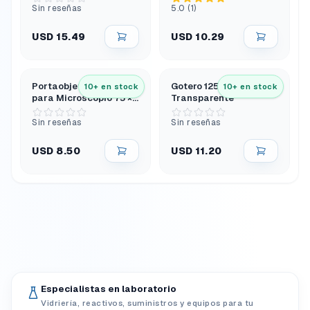
Cabezal Giratorio
Sin reseñas
5.0 (1)
USD 15.49
USD 10.29
Portaobjetos de Vidrio
Gotero 125 mL Vidrio
10+ en stock
10+ en stock
para Microscopio 75 ×
Transparente
25 Mm
Sin reseñas
Sin reseñas
USD 8.50
USD 11.20
Especialistas en laboratorio
Vidriería, reactivos, suministros y equipos para tu