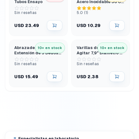
Tubos Ensayo
Acero Inoxidable 30 Cm
Tipo Arco Extra Larga
Sin reseñas
5.0 (1)
USD 23.49
USD 10.29
Abrazadera de
Varillas de Vidrio para
10+ en stock
10+ en stock
Extensión de 3 Dedos
Agitar 7,9" Diámetro 6
con Puntas de Pvc y
Mm Extremos
Cabezal Giratorio
Redondeados
Sin reseñas
Sin reseñas
USD 15.49
USD 2.38
Especialistas en laboratorio