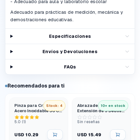
- Adecuado para aula y laboratorio escolar
Adecuado para prácticas de medición, mecánica y
demostraciones educativas.
Especificaciones
Envíos y Devoluciones
FAQs
Recomendados para ti
Pinza para Crisol de
Abrazadera de
Stock: 4
10+ en stock
Acero Inoxidable 30 Cm
Extensión de 3 Dedos
Tipo Arco Extra Larga
con Puntas de Pvc y
Cabezal Giratorio
5.0 (1)
Sin reseñas
USD 10.29
USD 15.49