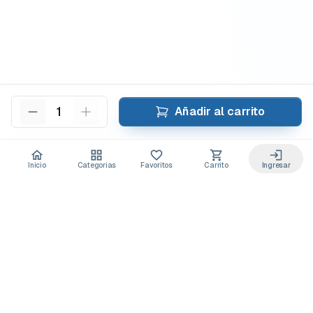
1
Añadir al carrito
Inicio
Categorías
Favoritos
Carrito
Ingresar
Acceso anticipado a novedades
Suscríbete y recibe
ofertas exclusivas
y
lanzamientos para tu laboratorio
Descuentos solo para suscriptores