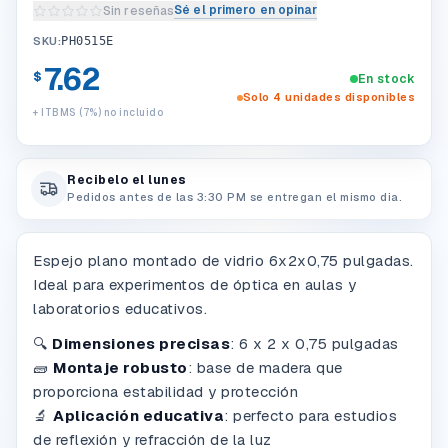
Sé el primero en opinar
Sin reseñas
Escribir una reseña del producto
SKU:
PH0515E
7.62
$
En stock
Solo 4 unidades disponibles
+ ITBMS (7%) no incluido
Recibelo el lunes
Pedidos antes de las 3:30 PM se entregan el mismo dia.
Espejo plano montado de vidrio 6x2x0,75 pulgadas.
Ideal para experimentos de óptica en aulas y
laboratorios educativos.
🔍
Dimensiones precisas
:
6 x 2 x 0,75 pulgadas
🧱
Montaje robusto
:
base de madera que
proporciona estabilidad y protección
🔬
Aplicación educativa
:
perfecto para estudios
de reflexión y refracción de la luz