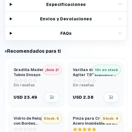
Especificaciones
Envíos y Devoluciones
FAQs
Recomendados para ti
Gradilla Madera 12
Varillas de Vidrio para
¡Solo 2!
10+ en stock
Tubos Ensayo
Agitar 7,9" Diámetro 6
Mm Extremos
Redondeados
Sin reseñas
Sin reseñas
USD 23.49
USD 2.38
Vidrio de Reloj 10 Cm
Pinza para Crisol de
Stock: 5
Stock: 4
con Bordes
Acero Inoxidable 30 Cm
Esmerilados y Pulidos
Tipo Arco Extra Larga