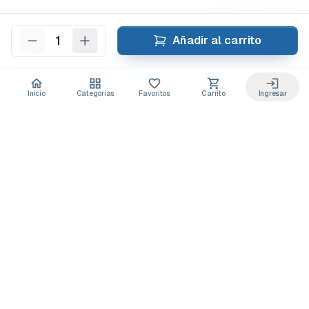
1
Añadir al carrito
Inicio
Categorías
Favoritos
Carrito
Ingresar
Acceso anticipado a novedades
Suscríbete y recibe
ofertas exclusivas
y
lanzamientos para tu laboratorio
Descuentos solo para suscriptores
Novedades de equipos y consumibles
Guías y buenas prácticas de laboratorio
Puedes darte de baja cuando quieras