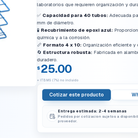
laboratorios que requieren organización y dura
✅
Capacidad para 40 tubos:
Adecuada par
mm de diámetro.
🧪
Recubrimiento de epoxi azul:
Proporcion
química y a la corrosión.
📏
Formato 4 x 10:
Organización eficiente y
🔄
Estructura robusta:
Fabricada en alambr
duradero.
25.00
$
+ ITBMS (7%) no incluido
Cotizar este producto
Wh
Entrega estimada: 2-4 semanas
Pedidos por cotizacion sujetos a disponibi
proveedor.