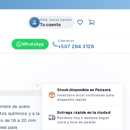
Hola, inicia sesión
Tu cuenta
Llámanos
WhatsApp
+507 284 3126
Stock disponible en Panamá
Inventario local confirmado para
despacho rápido.
lambre de acero
Entrega rápida en la ciudad
ctos químicos y a la
Recíbelo hoy o mañana según
yo de 18 a 20 mm
zona y hora de pedido.
deal para