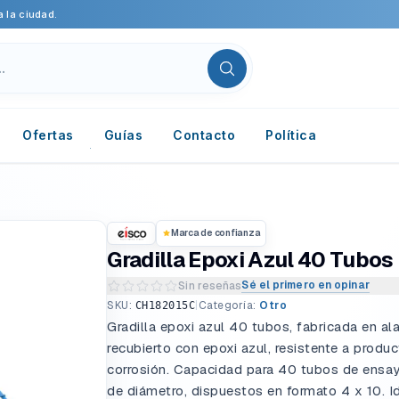
 la ciudad.
Ofertas
Guías
Contacto
Política
Marca de confianza
Gradilla Epoxi Azul 40 Tubos
Sé el primero en opinar
Sin reseñas
Escribir una reseña del producto
SKU:
|
Categoría:
Otro
CH182015C
Gradilla epoxi azul 40 tubos, fabricada en a
recubierto con epoxi azul, resistente a produ
corrosión. Capacidad para 40 tubos de ensa
de diámetro, dispuestos en formato 4 x 10. I