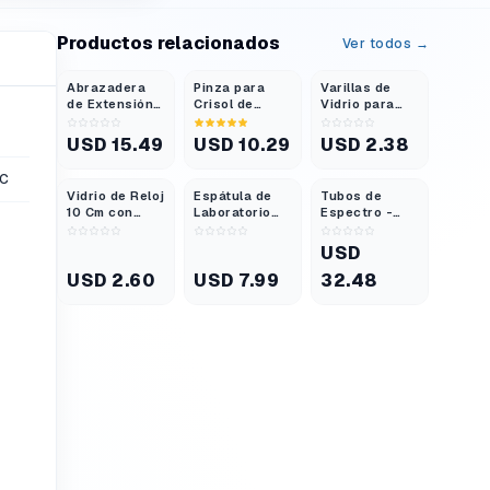
Productos relacionados
Ver todos →
Abrazadera
Pinza para
Varillas de
de Extensión
Crisol de
Vidrio para
de 3 Dedos
Acero
Agitar 7,9"
con Puntas de
Inoxidable 30
Diámetro 6 Mm
USD 15.49
USD 10.29
USD 2.38
Pvc y Cabezal
Cm Tipo Arco
Extremos
Giratorio
Extra Larga
Redondeados
5C
Vidrio de Reloj
Espátula de
Tubos de
10 Cm con
Laboratorio
Espectro -
Bordes
con Mango de
Helio
Esmerilados y
Madera 10,25
USD
Pulidos
Pulgadas
USD 2.60
USD 7.99
32.48