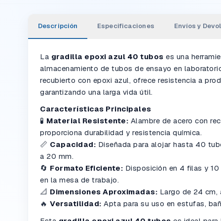
Descripción
Especificaciones
Envíos y Devo
La
gradilla epoxi azul 40 tubos
es una herramien
almacenamiento de tubos de ensayo en laboratorio
recubierto con epoxi azul, ofrece resistencia a pro
garantizando una larga vida útil.
Características Principales
🧪
Material Resistente:
Alambre de acero con rec
proporciona durabilidad y resistencia química.
📏
Capacidad:
Diseñada para alojar hasta 40 tu
a 20 mm.
🔄
Formato Eficiente:
Disposición en 4 filas y 1
en la mesa de trabajo.
📐
Dimensiones Aproximadas:
Largo de 24 cm, 
🔥
Versatilidad:
Apta para su uso en estufas, bañ
Esta
gradilla epoxi azul 40 tubos
es ideal para 