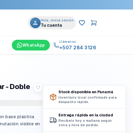
Hola, inicia sesión
Tu cuenta
Llámanos
WhatsApp
+507 284 3126
ar - Doble
Stock disponible en Panamá
Inventario local confirmado para
despacho rápido.
Entrega rápida en la ciudad
con base plástica
Recíbelo hoy o mañana según
mutación visible en
zona y hora de pedido.