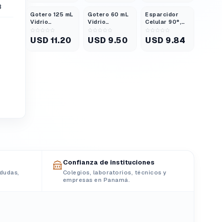
Giratorio
Extra Larga
B
Gotero 125 mL
Gotero 60 mL
Esparcidor
Vidrio
Vidrio
Celular 90°,
Transparente
Transparente
Vidrio
USD 11.20
USD 9.50
USD 9.84
Confianza de instituciones
dudas,
Colegios, laboratorios, técnicos y
empresas en Panamá.