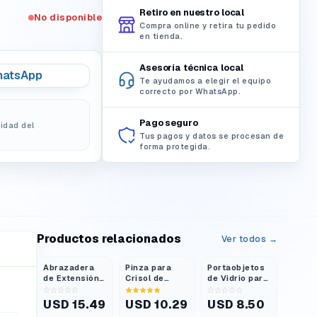
Retiro en nuestro local
No disponible
Compra online y retira tu pedido
en tienda.
Asesoría técnica local
atsApp
Te ayudamos a elegir el equipo
correcto por WhatsApp.
Pago seguro
lidad del
Tus pagos y datos se procesan de
forma protegida.
Productos relacionados
Ver todos →
Abrazadera
Pinza para
Portaobjetos
de Extensión
Crisol de
de Vidrio para
de 3 Dedos
Acero
Microscopio
con Puntas de
Inoxidable 30
75 × 25 Mm
USD 15.49
USD 10.29
USD 8.50
Pvc y Cabezal
Cm Tipo Arco