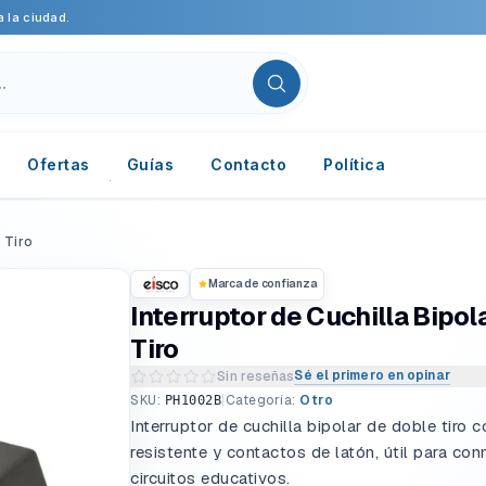
 la ciudad.
Ofertas
Guías
Contacto
Política
 Tiro
Marca de confianza
Interruptor de Cuchilla Bipol
Tiro
Sé el primero en opinar
Sin reseñas
Escribir una reseña del producto
SKU:
|
Categoría:
Otro
PH1002B
Interruptor de cuchilla bipolar de doble tiro 
resistente y contactos de latón, útil para con
circuitos educativos.