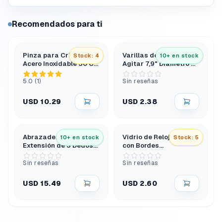
Recomendados para ti
Pinza para Crisol de
Varillas de Vidrio para
Stock: 4
10+ en stock
Acero Inoxidable 30 Cm
Agitar 7,9" Diámetro 6
Tipo Arco Extra Larga
Mm Extremos
Redondeados
5.0 (1)
Sin reseñas
USD 10.29
USD 2.38
Abrazadera de
Vidrio de Reloj 10 Cm
10+ en stock
Stock: 5
Extensión de 3 Dedos
con Bordes
con Puntas de Pvc y
Esmerilados y Pulidos
Cabezal Giratorio
Sin reseñas
Sin reseñas
USD 15.49
USD 2.60