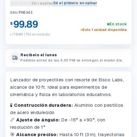
Sé el primero en opinar
Sin reseñas
Escribir una reseña del producto
SKU:
PH0343
99.89
$
En stock
Solo 1 unidad disponible
+ ITBMS (7%) no incluido
Recibelo el lunes
Pedidos antes de las 3:30 PM se entregan el mismo dia.
Lanzador de proyectiles con resorte de Eisco Labs,
alcance de 10 ft. Ideal para experimentos de
cinemática y física en laboratorios educativos.
🧪
Construcción duradera:
Aluminio con pestillos
de acero endurecido
📏
Ajuste de ángulo:
De -15° a +90°, con
resolución de 1°
🎯
Alcance preciso:
Hasta 10 ft (3 m), trayectorias