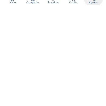
Inicio
Categorías
Favoritos
Carrito
Ingresar
Acceso anticipado a novedades
Suscríbete y recibe
ofertas exclusivas
y
lanzamientos para tu laboratorio
Descuentos solo para suscriptores
Novedades de equipos y consumibles
Guías y buenas prácticas de laboratorio
Puedes darte de baja cuando quieras
Unirme