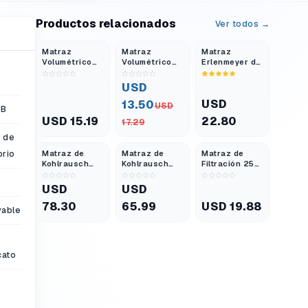
Productos relacionados
Ver todos →
Matraz
Matraz
Matraz
Volumétrico
Volumétrico
Erlenmeyer de
de Vidrio
de Vidrio
Vidrio
Borosilicato
Borosilicato
Borosilicato
USD
50 ml Clase A
100 ml Clase A
250 ml con
USD
13.50
con Tapón de
con Tapón de
Tapa de
USD
2B
Polietileno
Polietileno
Rosca Ptfe
USD 15.19
22.80
17.29
a de
orio
Matraz de
Matraz de
Matraz de
Kohlrausch
Kohlrausch
Filtración 250
500 ml Vidrio
200 ml Vidrio
ml
Borosilicato
Borosilicato
Borosilicato
USD
USD
Clase A
Clase A
3.3 Reforzado
78.30
65.99
USD 19.88
vable
cato