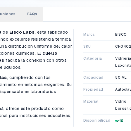
luciones
FAQs
B
de
Eisco Labs
, está fabricado
Marca
EISCO
endo excelente resistencia térmica
na distribución uniforme del calor,
SKU
CH040
cciones químicas. El
cuello
Categoría
Vidrierí
as
facilita la conexión con otros
Laborat
e líquidos.
das
, cumpliendo con los
Capacidad
50 ML
ndimiento en entornos exigentes. Su
Propiedad
Autocla
dispensable en laboratorios
Material
Vidrio
má, ofrece este producto como
borosili
ional para instituciones educativas,
Disponibilidad
>10