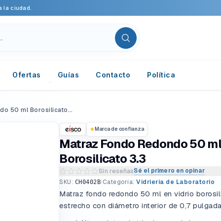
 la ciudad.
Ofertas
Guías
Contacto
Política
Matraz Fondo Redondo 50 ml Borosilicato 3.3
Marca de confianza
Matraz Fondo Redondo 50 m
Borosilicato 3.3
Sé el primero en opinar
Sin reseñas
Escribir una reseña del producto
SKU:
|
Categoría:
Vidriería de Laboratorio
CH0402B
Matraz fondo redondo 50 ml en vidrio borosili
estrecho con diámetro interior de 0,7 pulgada