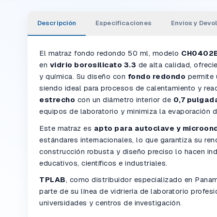
Descripción
Especificaciones
Envíos y Devo
El matraz fondo redondo 50 ml, modelo
CH0402
en
vidrio borosilicato 3.3
de alta calidad, ofreci
y química. Su diseño con
fondo redondo
permite u
siendo ideal para procesos de calentamiento y rea
estrecho
con un diámetro interior de
0,7 pulgad
equipos de laboratorio y minimiza la evaporación d
Este matraz es
apto para autoclave y microon
estándares internacionales, lo que garantiza su re
construcción robusta y diseño preciso lo hacen in
educativos, científicos e industriales.
TPLAB
, como distribuidor especializado en Pana
parte de su línea de vidriería de laboratorio profes
universidades y centros de investigación.