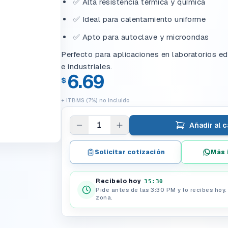
✅ Alta resistencia térmica y química
✅ Ideal para calentamiento uniforme
✅ Apto para autoclave y microondas
Perfecto para aplicaciones en laboratorios edu
e industriales.
6.69
$
+ ITBMS (7%) no incluido
1
Añadir al c
Solicitar cotización
Más 
Recibelo hoy
35:29
Pide antes de las 3:30 PM y lo recibes hoy
zona.