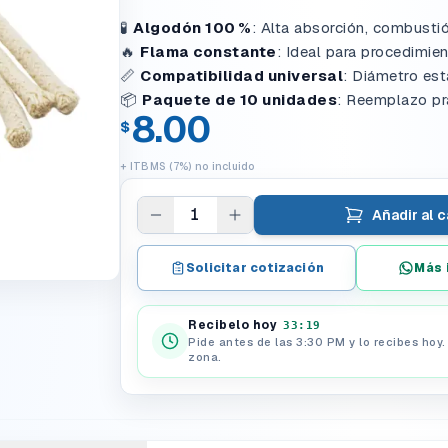
🧪
Algodón 100 %
: Alta absorción, combusti
🔥
Flama constante
: Ideal para procedimie
📏
Compatibilidad universal
: Diámetro est
📦
Paquete de 10 unidades
: Reemplazo pr
8.00
$
+ ITBMS (7%) no incluido
1
Añadir al c
Solicitar cotización
Más 
Recibelo hoy
33:19
Pide antes de las 3:30 PM y lo recibes hoy
zona.