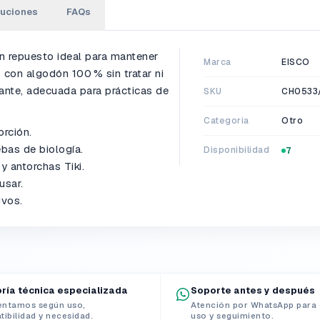
luciones
FAQs
 repuesto ideal para mantener
Marca
EISCO
con algodón 100 % sin tratar ni
ante, adecuada para prácticas de
SKU
CH0533
Categoría
Otro
orción.
ebas de biología.
Disponibilidad
7
y antorchas Tiki.
usar.
ivos.
ría técnica especializada
Soporte antes y después
entamos según uso,
Atención por WhatsApp para 
ibilidad y necesidad.
uso y seguimiento.