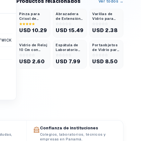
Productos relacionados
Ver todos →
Pinza para
Abrazadera
Varillas de
Crisol de
de Extensión
Vidrio para
Acero
de 3 Dedos
Agitar 7,9"
Inoxidable 30
con Puntas de
Diámetro 6 Mm
USD 10.29
USD 15.49
USD 2.38
Cm Tipo Arco
Pvc y Cabezal
Extremos
Extra Larga
Giratorio
Redondeados
/WICK
Vidrio de Reloj
Espátula de
Portaobjetos
10 Cm con
Laboratorio
de Vidrio para
Bordes
con Mango de
Microscopio
Esmerilados y
Madera 10,25
75 × 25 Mm
USD 2.60
USD 7.99
USD 8.50
Pulidos
Pulgadas
Confianza de instituciones
dudas,
Colegios, laboratorios, técnicos y
empresas en Panamá.