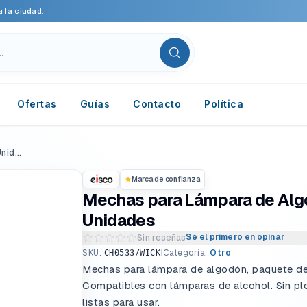
 la ciudad.
Ofertas
Guías
Contacto
Política
Mechas para Lámpara de Algodón 10 Unidades
Marca de confianza
Mechas para Lámpara de Alg
Unidades
Sé el primero en opinar
Sin reseñas
Escribir una reseña del producto
SKU:
|
Categoría:
Otro
CH0533/WICK
Mechas para lámpara de algodón, paquete de
Compatibles con lámparas de alcohol. Sin pl
listas para usar.