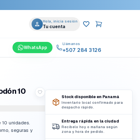
Hola, inicia sesión
Tu cuenta
Llámanos
WhatsApp
+507 284 3126
odón 10
Stock disponible en Panamá
Inventario local confirmado para
despacho rápido.
Entrega rápida en la ciudad
 10 unidades.
Recíbelo hoy o mañana según
omo, seguras y
zona y hora de pedido.