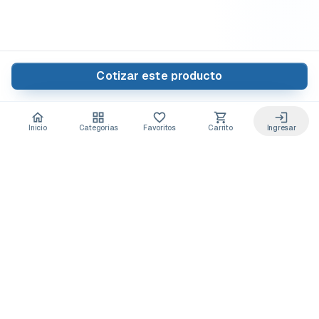
Cotizar este producto
Inicio
Categorías
Favoritos
Carrito
Ingresar
Acceso anticipado a novedades
Suscríbete y recibe
ofertas exclusivas
y
lanzamientos para tu laboratorio
Descuentos solo para suscriptores
Novedades de equipos y consumibles
Guías y buenas prácticas de laboratorio