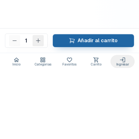
1
Añadir al carrito
Inicio
Categorías
Favoritos
Carrito
Ingresar
Acceso anticipado a novedades
Suscríbete y recibe
ofertas exclusivas
y
lanzamientos para tu laboratorio
Descuentos solo para suscriptores
Novedades de equipos y consumibles