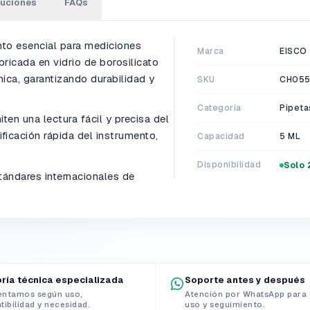
luciones
FAQs
to esencial para mediciones
Marca
EISCO
bricada en vidrio de borosilicato
mica, garantizando durabilidad y
SKU
CH05
Categoría
Pipeta
ten una lectura fácil y precisa del
ificación rápida del instrumento,
Capacidad
5 ML
Disponibilidad
Solo 
ándares internacionales de
ría técnica especializada
Soporte antes y después
entamos según uso,
Atención por WhatsApp para 
ibilidad y necesidad.
uso y seguimiento.