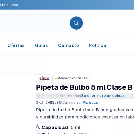
 la ciudad.
Ofertas
Guías
Contacto
Política
Marca de confianza
Pipeta de Bulbo 5 ml Clase B
Sé el primero en opinar
Sin reseñas
Escribir una reseña del producto
SKU:
|
Categoría:
Pipetas
CH0558C
Pipeta de bulbo 5 ml clase B con graduacione
y durabilidad para mediciones exactas en labo
🔍
Capacidad
: 5 ml