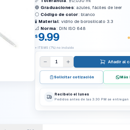
📏
Tolerancia
:
±0,030 ml
🔵
Graduaciones
:
azules, fáciles de leer
⚪
Código de color
:
blanco
🧪
Material
:
vidrio de borosilicato 3.3
📐
Norma
:
DIN ISO 648
9.99
$
+ ITBMS (7%) no incluido
1
Añadir al c
Solicitar cotización
Más 
Recibelo el lunes
Pedidos antes de las 3:30 PM se entregan 