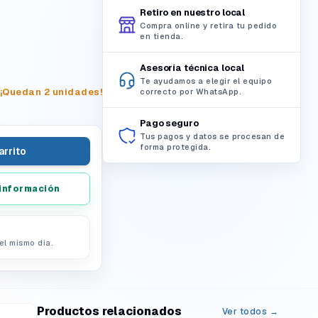
Retiro en nuestro local
Compra online y retira tu pedido
en tienda.
Asesoría técnica local
Te ayudamos a elegir el equipo
¡Quedan 2 unidades!
correcto por WhatsApp.
Pago seguro
Tus pagos y datos se procesan de
forma protegida.
arrito
información
el mismo dia.
Productos relacionados
Ver todos →