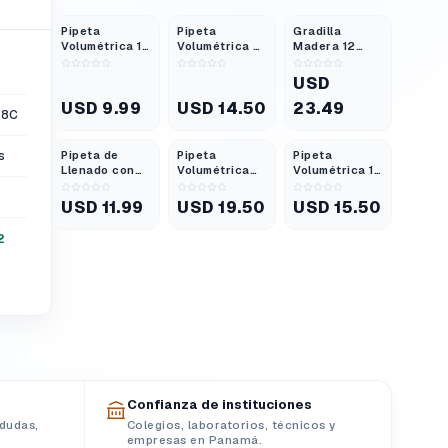
Pipeta
Pipeta
Gradilla
Volumétrica 10
Volumétrica 5
Madera 12
ml Clase B
ml Clase A
Tubos Ensayo
USD
USD 9.99
USD 14.50
23.49
58C
s
Pipeta de
Pipeta
Pipeta
Llenado con
Volumétrica
Volumétrica 10
Pera de Goma
50 ml Clase A
ml Clase A
de 54 Mm y
Vidrio
USD 11.99
USD 19.50
USD 15.50
Tres Válvulas
2
Confianza de instituciones
dudas,
Colegios, laboratorios, técnicos y
empresas en Panamá.