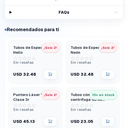
FAQs
Recomendados para ti
Tubos de Espectro -
Tubos de Espectro -
¡Solo 2!
¡Solo 2!
Helio
Neón
Sin reseñas
Sin reseñas
USD 32.48
USD 32.48
Puntero Láser Verde
Tubos cónicos de
¡Solo 2!
10+ en stock
Clase 3r
centrífuga 50 ml
estériles en rack PK25
Sin reseñas
Sin reseñas
USD 45.13
USD 23.05