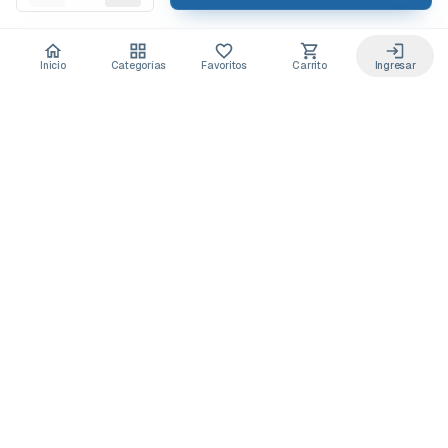
Inicio
Categorías
Favoritos
Carrito
Ingresar
Acceso anticipado a novedades
Suscríbete y recibe
ofertas exclusivas
y
lanzamientos para tu laboratorio
Descuentos solo para suscriptores
Novedades de equipos y consumibles
Guías y buenas prácticas de laboratorio
Puedes darte de baja cuando quieras