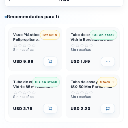
Recomendados para ti
Vaso Plástico 250 ml
Tubo de ensayo 15 ml
Stock: 9
10+ en stock
Polipropileno
Vidrio Borosilicato 3.3 |
Graduado
Unidad / Pack X48 /
X100
Sin reseñas
Sin reseñas
USD 9.99
⋯
USD 1.99
Tubo de ensayo de
Tubo de ensayo 25 ml
10+ en stock
Stock: 9
Vidrio 85 ml 25×250
18X150 Mm Pared Fina
Mm con Borde
Sin reseñas
Sin reseñas
USD 2.78
USD 2.20