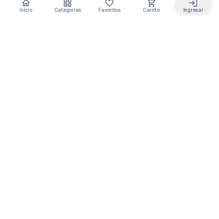
Inicio
Categorías
Favoritos
Carrito
Ingresar
Acceso anticipado a novedades
Suscríbete y recibe
ofertas exclusivas
y
lanzamientos para tu laboratorio
Descuentos solo para suscriptores
Novedades de equipos y consumibles
Guías y buenas prácticas de laboratorio
Puedes darte de baja cuando quieras
Unirme