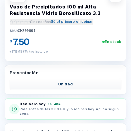
Vaso de Precipitados 100 ml Alta
Resistencia Vidrio Borosilicato 3.3
Sé el primero en opinar
Sin reseñas
Escribir una reseña del producto
SKU:
CH200001
7.50
$
En stock
+ ITBMS (7%) no incluido
Presentación
Unidad
Recibelo hoy
3h 48m
Pide antes de las 3:30 PM y lo recibes hoy. Aplica segun
zona.