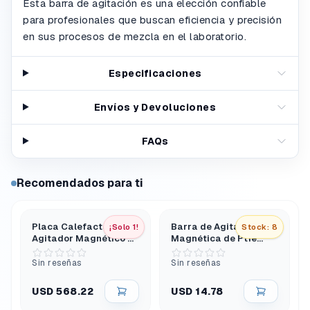
Esta barra de agitación es una elección confiable
para profesionales que buscan eficiencia y precisión
en sus procesos de mezcla en el laboratorio.
Especificaciones
Envíos y Devoluciones
FAQs
Recomendados para ti
Placa Calefactora con
Barra de Agitación
¡Solo 1!
Stock: 8
Agitador Magnético de
Magnética de Ptfe
Cerámica 110 V
48X10 Mm con Anillo
Central
Sin reseñas
Sin reseñas
USD 568.22
USD 14.78