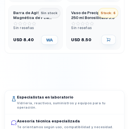
Barra de Agitación
Vaso de Precipitados
Sin stock
Stock: 6
Magnética de Ptfe
250 ml Borosilicato 3.3
30X8 Mm con Anillo
Central
Sin reseñas
Sin reseñas
WA
USD 8.50
USD 8.40
Especialistas en laboratorio
Vidriería, reactivos, suministros y equipos para tu
operación.
Asesoría técnica especializada
Te orientamos según uso, compatibilidad y necesidad.