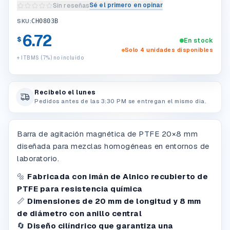
Sé el primero en opinar
Sin reseñas
Escribir una reseña del producto
SKU:
CH0803B
6.72
$
En stock
Solo 4 unidades disponibles
+ ITBMS (7%) no incluido
Recibelo el lunes
Pedidos antes de las 3:30 PM se entregan el mismo dia.
Barra de agitación magnética de PTFE 20×8 mm
diseñada para mezclas homogéneas en entornos de
laboratorio.
🔩
Fabricada con imán de Alnico recubierto de
PTFE para resistencia química
📏
Dimensiones de 20 mm de longitud y 8 mm
de diámetro con anillo central
🔄
Diseño cilíndrico que garantiza una