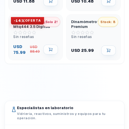
USD 11.88
USD 10.48
-
14
OFERTA
Multímetro Digital
Dinamómetro 10N 1 Kg
¡Solo 2!
Stock: 8
Mtq444 3.5 Dígitos
Premium
Sin reseñas
Sin reseñas
USD
USD
USD 25.99
88.49
75.99
Especialistas en laboratorio
Vidriería, reactivos, suministros y equipos para tu
operación.