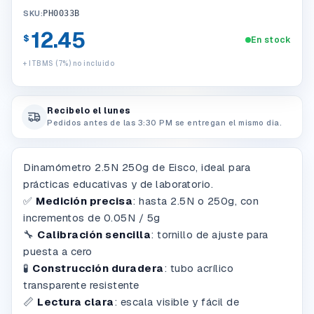
SKU:
PH0033B
12.45
$
En stock
+ ITBMS (7%) no incluido
Recibelo el lunes
Pedidos antes de las 3:30 PM se entregan el mismo dia.
Dinamómetro 2.5N 250g de Eisco, ideal para
prácticas educativas y de laboratorio.
✅
Medición precisa
: hasta 2.5N o 250g, con
incrementos de 0.05N / 5g
🔧
Calibración sencilla
: tornillo de ajuste para
puesta a cero
🧪
Construcción duradera
: tubo acrílico
transparente resistente
📏
Lectura clara
: escala visible y fácil de