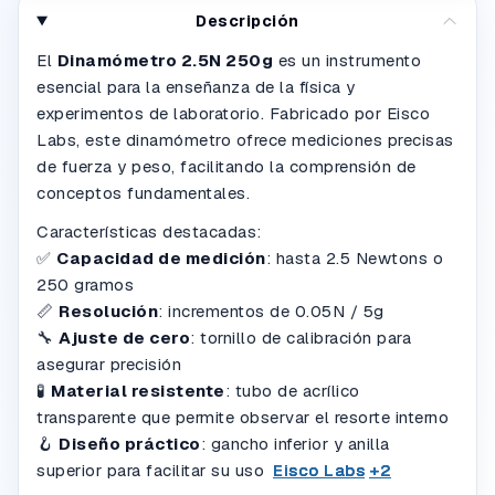
Descripción
El
Dinamómetro 2.5N 250g
es un instrumento
esencial para la enseñanza de la física y
experimentos de laboratorio.
Fabricado por Eisco
Labs, este dinamómetro ofrece mediciones precisas
de fuerza y peso, facilitando la comprensión de
conceptos fundamentales.
Características destacadas:
✅
Capacidad de medición
: hasta 2.5 Newtons o
250 gramos
📏
Resolución
: incrementos de 0.05N / 5g
🔧
Ajuste de cero
: tornillo de calibración para
asegurar precisión
🧪
Material resistente
: tubo de acrílico
transparente que permite observar el resorte interno
🪝
Diseño práctico
: gancho inferior y anilla
superior para facilitar su uso
Eisco Labs
Eisco Labs
Eisco Labs
+2
+2
+2