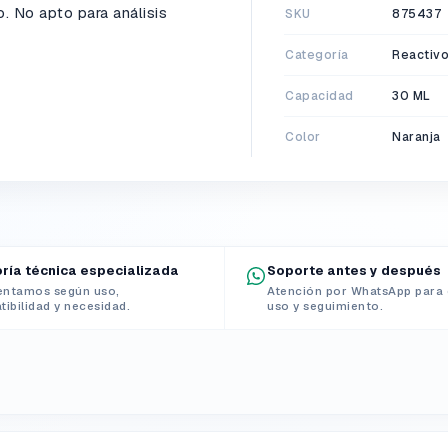
o. No apto para análisis
SKU
875437
Categoría
Reactiv
Capacidad
30 ML
Color
Naranja
ría técnica especializada
Soporte antes y después
entamos según uso,
Atención por WhatsApp para 
ibilidad y necesidad.
uso y seguimiento.