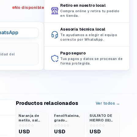
Retiro en nuestro local
No disponible
Compra online y retira tu pedido
en tienda.
Asesoría técnica local
atsApp
Te ayudamos a elegir el equipo
correcto por WhatsApp.
Pago seguro
lidad del
Tus pagos y datos se procesan de
forma protegida.
Productos relacionados
Ver todos →
Naranja de
Fenolftaleína,
SULFATO DE
metilo, sal
grado
HIERRO (lll)
sódica,
reactivo, 100
Frasco 100 g
indicador,
g
USD
USD
USD
polvo, grado