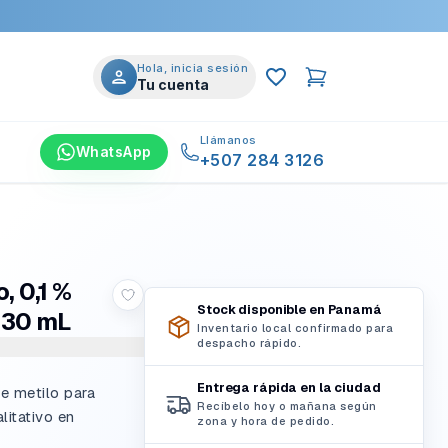
Hola, inicia sesión
Tu cuenta
Llámanos
WhatsApp
+507 284 3126
, 0,1 %
Stock disponible en Panamá
, 30 mL
Inventario local confirmado para
despacho rápido.
Entrega rápida en la ciudad
de metilo para
Recíbelo hoy o mañana según
litativo en
zona y hora de pedido.