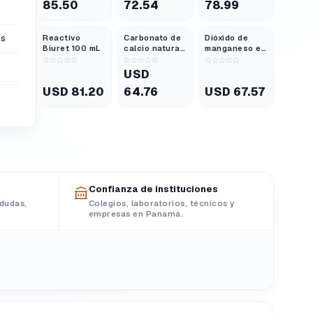
85.50
72.54
78.99
de laboratorio,
25 g
os
Reactivo
Carbonato de
Dióxido de
Biuret 100 mL
calcio natural
manganeso en
grado
polvo grado
laboratorio
laboratorio
USD
500g
500 g
USD 81.20
64.76
USD 67.57
Confianza de instituciones
dudas,
Colegios, laboratorios, técnicos y
empresas en Panamá.