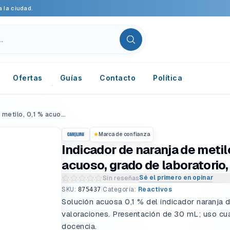
 la ciudad.
Ofertas
Guías
Contacto
Política
Indicador de naranja de metilo, 0,1 % acuoso, grado de laboratorio, 30 mL
Marca de confianza
Indicador de naranja de metilo
acuoso, grado de laboratorio
Sé el primero en opinar
Sin reseñas
Escribir una reseña del producto
SKU:
|
Categoría:
Reactivos
875437
Solución acuosa 0,1 % del indicador naranja 
valoraciones. Presentación de 30 mL; uso cua
docencia.