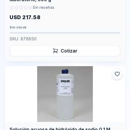
Sin reseñas
USD 217.58
Sin stock
SKU:
878650
Cotizar
Solución acuosa de hidróxido de sodio 0.1 M