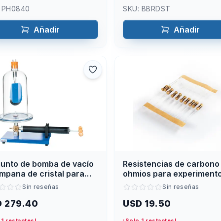
:
PH0840
SKU:
BBRDST
Añadir
Añadir
unto de bomba de vacío
Resistencias de carbono
mpana de cristal para
ohmios para experiment
ratorio
eléctricos
Sin reseñas
Sin reseñas
 279.40
USD 19.50
 1 restantes!
¡Solo 1 restantes!