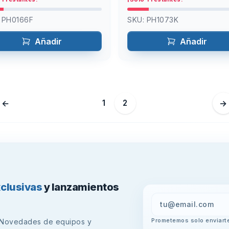
:
PH0166F
SKU:
PH1073K
Añadir
Añadir
←
1
2
→
xclusivas
y lanzamientos
Prometemos solo enviarte
Novedades de equipos y