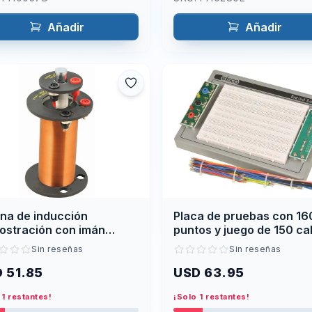
Añadir
Añadir
na de inducción
Placa de pruebas con 16
ostración con imán
puntos y juego de 150 ca
ndrico y bobinas anidadas
de conexión
Sin reseñas
Sin reseñas
 51.85
USD 63.95
 1 restantes!
¡Solo 1 restantes!