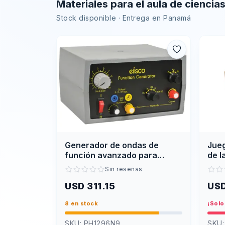
Materiales para el aula de ciencia
Stock disponible · Entrega en Panamá
Generador de ondas de
Jueg
función avanzado para
de l
laboratorio
sop
Sin reseñas
USD 311.15
USD
8 en stock
¡Solo
SKU:
PH1296N9
SKU