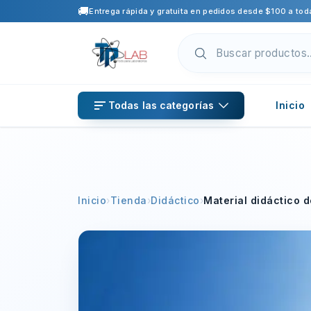
🚚
Entrega rápida y gratuita en pedidos desde $100 a toda
Todas las categorías
Inicio
Inicio
›
Tienda
›
Didáctico
›
Material didáctico 