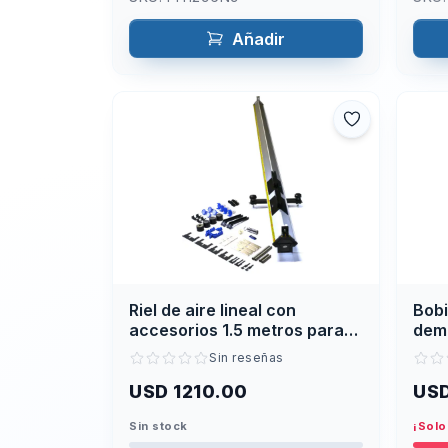
Añadir
Riel de aire lineal con
Bobi
accesorios 1.5 metros para
dem
experimentos de dinámica
cilí
Sin reseñas
USD 1210.00
USD
Sin stock
¡Solo