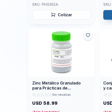
SKU:
PH0362A
SKU
Cotizar
Zinc Metálico Granulado
Conj
para Prácticas de
y ca
Laboratorio 100 g
labo
Sin reseñas
USD 58.99
USD
¡Solo 1 restantes!
¡Solo