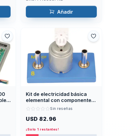
Añadir
00
Kit de electricidad básica
bles
elemental con componentes
montados en base
Sin reseñas
USD 82.96
¡Solo 1 restantes!