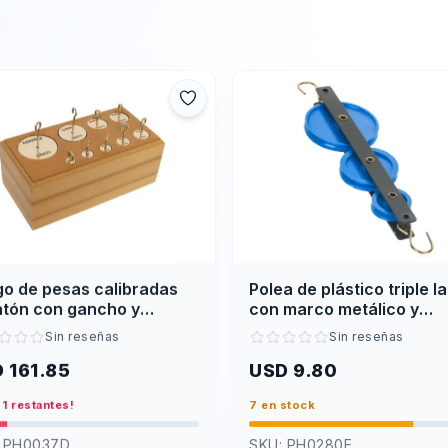
s
o de pesas calibradas
Polea de plástico triple l
atón con gancho y
con marco metálico y
orte de madera
ganchos
Sin reseñas
Sin reseñas
 161.85
USD 9.80
 1 restantes!
7 en stock
:
PH0037D
SKU:
PH0280E