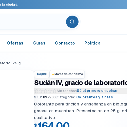
 la ciudad.
Ofertas
Guías
Contacto
Política
atorio, 25 g
Marca de confianza
Sudán IV, grado de laboratorio
Sé el primero en opinar
Sin reseñas
Escribir una reseña del producto
SKU:
|
Categoría:
Colorantes y tintes
892980
Colorante para tinción y enseñanza en biología
grasas en muestras. Presentación de 25 g, or
cualitativo.
164.00
$