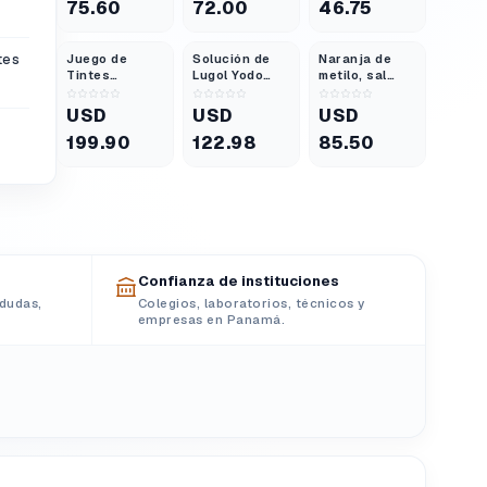
75.60
72.00
46.75
100 mL
tes
Juego de
Solución de
Naranja de
Tintes
Lugol Yodo
metilo, sal
Básicos
500ml
sódica,
indicador,
USD
USD
USD
polvo, grado
199.90
122.98
85.50
de laboratorio,
25 g
Confianza de instituciones
dudas,
Colegios, laboratorios, técnicos y
empresas en Panamá.