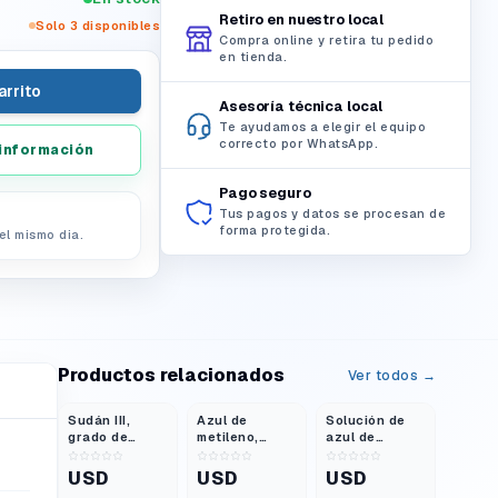
Retiro en nuestro local
Solo
3
disponibles
Compra online y retira tu pedido
en tienda.
arrito
Asesoría técnica local
Te ayudamos a elegir el equipo
correcto por WhatsApp.
información
Pago seguro
Tus pagos y datos se procesan de
forma protegida.
el mismo dia.
Productos relacionados
Ver todos →
Sudán III,
Azul de
Solución de
grado de
metileno,
azul de
laboratorio,
polvo, grado
metileno, 1,0 %
25 g
de laboratorio,
acuosa, grado
USD
USD
USD
25 g
de laboratorio,