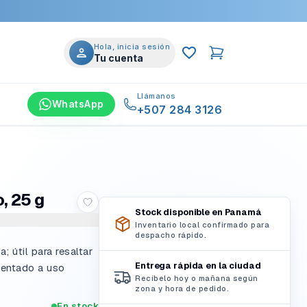
Hola, inicia sesión
Tu cuenta
Llámanos
WhatsApp
+507 284 3126
, 25 g
Stock disponible en Panamá
Inventario local confirmado para
despacho rápido.
; útil para resaltar
Entrega rápida en la ciudad
ientado a uso
Recíbelo hoy o mañana según
zona y hora de pedido.
En stock