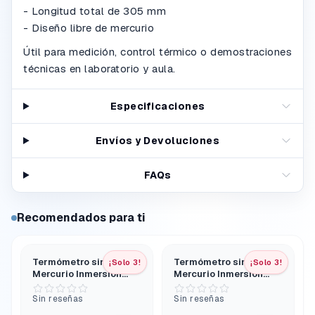
- Longitud total de 305 mm
- Diseño libre de mercurio
Útil para medición, control térmico o demostraciones
técnicas en laboratorio y aula.
Especificaciones
Envíos y Devoluciones
FAQs
Recomendados para ti
Termómetro sin
Termómetro sin
¡Solo 3!
¡Solo 3!
Mercurio Inmersión
Mercurio Inmersión
Total - 20 °C a 150 °C
Parcial - 20 °C a 110 °C
305 mm
305 mm
Sin reseñas
Sin reseñas