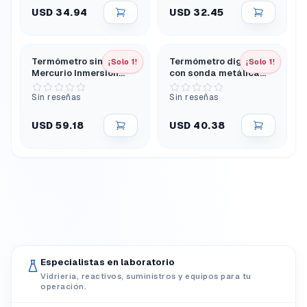
USD 34.94
USD 32.45
Termómetro sin
Termómetro digital
¡Solo 1!
¡Solo 1!
Mercurio Inmersión
con sonda metálica
Parcial - 10 °C a 260 °C
extraíble
305 mm
Sin reseñas
Sin reseñas
USD 59.18
USD 40.38
Especialistas en laboratorio
Vidriería, reactivos, suministros y equipos para tu
operación.