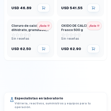
USD 46.89
USD 541.55
Cloruro de calcio
OXIDO DE CALCIO,
¡Solo 1!
¡Solo 1!
dihidrato, granulado,
Frasco 500 g
grado de laboratorio,
500 g
Sin reseñas
Sin reseñas
USD 62.50
USD 62.90
Especialistas en laboratorio
Vidriería, reactivos, suministros y equipos para tu
operación.