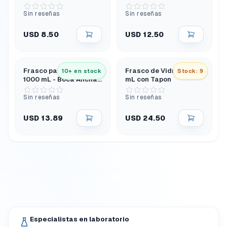
Rosca y Cuello Ancho -
Polipropileno
Sin reseñas
Sin reseñas
USD 8.50
USD 12.50
Frasco para Reactivo
Frasco de Vidrio 500
10+ en stock
Stock: 9
1000 mL - Boca Ancha
mL con Tapon
Tapón de Rosca -
Polipropileno
Sin reseñas
Sin reseñas
USD 13.89
USD 24.50
Especialistas en laboratorio