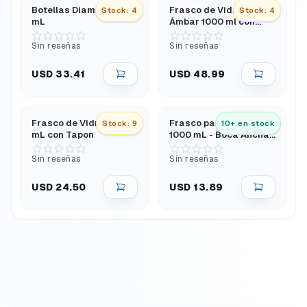
Botellas Diamond 1000
Frasco de Vidrio
Stock: 4
Stock: 4
mL
Ámbar 1000 ml con
Tapa Roscada Gl45 y
Anillo Vertedor
Sin reseñas
Sin reseñas
USD 33.41
USD 48.99
Frasco de Vidrio 500
Frasco para Reactivo
Stock: 9
10+ en stock
mL con Tapon
1000 mL - Boca Ancha
Tapón de Rosca -
Polipropileno
Sin reseñas
Sin reseñas
USD 24.50
USD 13.89