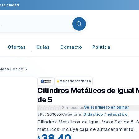
 la ciudad.
Ofertas
Guías
Contacto
Política
 Masa Set de 5
Marca de confianza
Cilindros Metálicos de Igual
de 5
Sé el primero en opinar
Sin reseñas
Escribir una reseña del producto
SKU:
|
Categoría:
Didáctico / educativo
SGMC05
Cilindros Metálicos de Igual Masa Set de 5. S
metálicos. Incluye caja de almacenamiento.
38.40
$