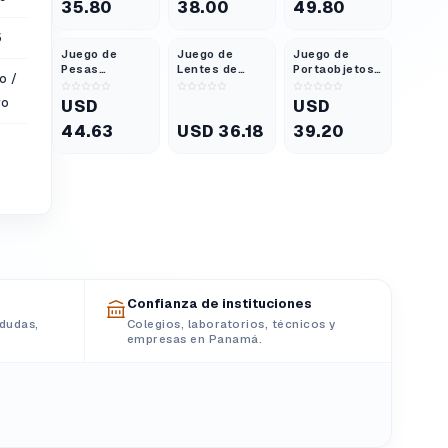
35.80
38.00
49.80
5
Juego de
Juego de
Juego de
Pesas
Lentes de
Portaobjetos
o /
Ranuradas de
Demostración
para
13 Piezas
Acrílicas de
Microscopio
vo
USD
USD
Latón
50 mm
Modelos
44.63
USD 36.18
39.20
Básicos de
Botánica
Juego de 25
Confianza de instituciones
dudas,
Colegios, laboratorios, técnicos y
empresas en Panamá.