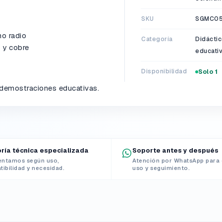
SKU
SGMC0
mo radio
Categoría
Didáctic
o y cobre
educati
Disponibilidad
Solo 1
 demostraciones educativas.
ría técnica especializada
Soporte antes y después
entamos según uso,
Atención por WhatsApp para 
ibilidad y necesidad.
uso y seguimiento.