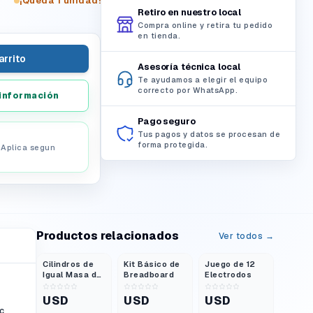
¡Queda 1 unidad!
Retiro en nuestro local
Compra online y retira tu pedido
en tienda.
arrito
Asesoría técnica local
Te ayudamos a elegir el equipo
correcto por WhatsApp.
información
Pago seguro
Tus pagos y datos se procesan de
forma protegida.
. Aplica segun
Productos relacionados
Ver todos →
Cilindros de
Kit Básico de
Juego de 12
Igual Masa de
Breadboard
Electrodos
Materiales
Diversos Set
USD
USD
USD
de 5
c