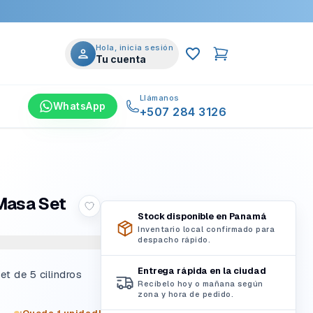
Hola, inicia sesión
Tu cuenta
Llámanos
WhatsApp
+507 284 3126
 Masa Set
Stock disponible en Panamá
Inventario local confirmado para
despacho rápido.
Entrega rápida en la ciudad
et de 5 cilindros
Recíbelo hoy o mañana según
zona y hora de pedido.