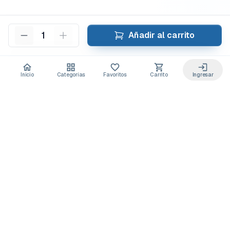
1
Añadir al carrito
Inicio
Categorías
Favoritos
Carrito
Ingresar
Acceso anticipado a novedades
Suscríbete y recibe
ofertas exclusivas
y
lanzamientos para tu laboratorio
Descuentos solo para suscriptores
Novedades de equipos y consumibles
Guías y buenas prácticas de laboratorio
Puedes darte de baja cuando quieras