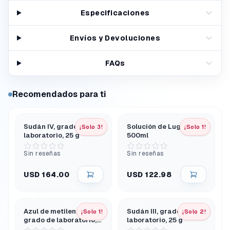
Especificaciones
Envíos y Devoluciones
FAQs
Recomendados para ti
Sudán IV, grado de
Solución de Lugol Yodo
¡Solo 3!
¡Solo 1!
laboratorio, 25 g
500ml
Sin reseñas
Sin reseñas
USD 164.00
USD 122.98
Azul de metileno, polvo,
Sudán III, grado de
¡Solo 1!
¡Solo 2!
grado de laboratorio,
laboratorio, 25 g
25 g