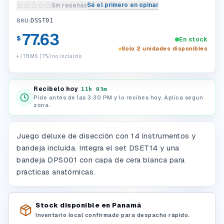
Sé el primero en opinar
Sin reseñas
Escribir una reseña del producto
SKU:
DSST01
77.63
$
En stock
Solo 2 unidades disponibles
+ ITBMS (7%) no incluido
Recibelo hoy
11h 03m
Pide antes de las 3:30 PM y lo recibes hoy. Aplica segun
zona.
Juego deluxe de disección con 14 instrumentos y
bandeja incluida. Integra el set DSET14 y una
bandeja DPS001 con capa de cera blanca para
prácticas anatómicas.
Stock disponible en Panamá
Inventario local confirmado para despacho rápido.