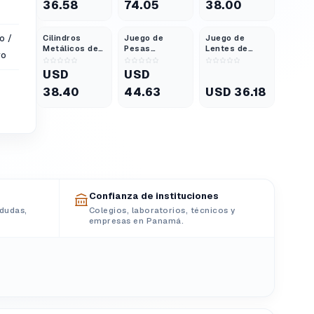
36.58
74.05
38.00
Básica Set de
20
o /
Cilindros
Juego de
Juego de
Metálicos de
Pesas
Lentes de
vo
Igual Masa
Ranuradas de
Demostración
Set de 5
13 Piezas
Acrílicas de
USD
USD
Latón
50 mm
38.40
44.63
USD 36.18
Confianza de instituciones
dudas,
Colegios, laboratorios, técnicos y
empresas en Panamá.