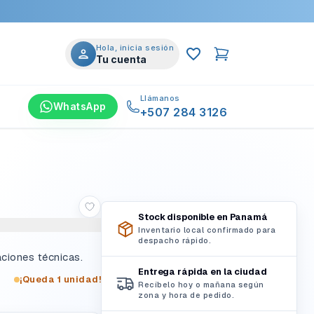
Hola, inicia sesión
Tu cuenta
Llámanos
WhatsApp
+507 284 3126
Stock disponible en Panamá
Inventario local confirmado para
despacho rápido.
aciones técnicas.
Entrega rápida en la ciudad
¡Queda 1 unidad!
Recíbelo hoy o mañana según
zona y hora de pedido.