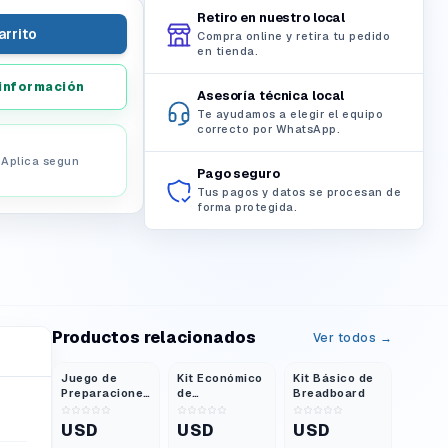
Retiro en nuestro local
arrito
Compra online y retira tu pedido
en tienda.
información
Asesoría técnica local
Te ayudamos a elegir el equipo
correcto por WhatsApp.
. Aplica segun
Pago seguro
Tus pagos y datos se procesan de
forma protegida.
Productos relacionados
Ver todos →
Juego de
Kit Económico
Kit Básico de
Preparaciones
de
Breadboard
Microscópicas
Magnetismo
- Anatomía
USD
USD
USD
Vegetal