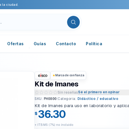
 la ciudad.
Ofertas
Guías
Contacto
Política
Marca de confianza
Kit de Imanes
Sé el primero en opinar
Sin reseñas
Escribir una reseña del producto
SKU:
|
Categoría:
Didáctico / educativo
PH0800
Kit de Imanes para uso en laboratorio y aplic
36.30
$
+ ITBMS (7%) no incluido