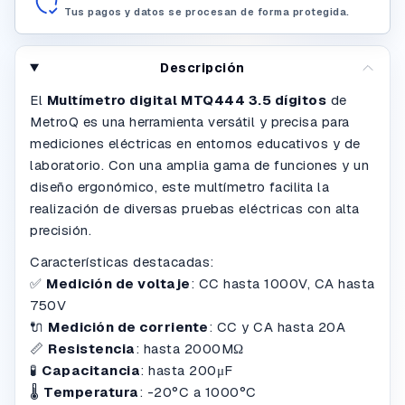
Tus pagos y datos se procesan de forma protegida.
Descripción
El
Multímetro digital MTQ444 3.5 dígitos
de
MetroQ es una herramienta versátil y precisa para
mediciones eléctricas en entornos educativos y de
laboratorio.
Con una amplia gama de funciones y un
diseño ergonómico, este multímetro facilita la
realización de diversas pruebas eléctricas con alta
precisión.
Características destacadas:
✅
Medición de voltaje
: CC hasta 1000V, CA hasta
750V
🔌
Medición de corriente
: CC y CA hasta 20A
📏
Resistencia
: hasta 2000MΩ
🧪
Capacitancia
: hasta 200μF
🌡️
Temperatura
: -20°C a 1000°C