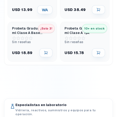
Hexagonal
WA
USD 38.49
USD 13.99
Probeta Graduada 100
Probeta Graduada 100
¡Solo 3!
10+ en stock
ml Clase A Base
ml Clase A Tpx
Hexagonal Azul
Sin reseñas
Sin reseñas
USD 18.89
USD 15.78
Especialistas en laboratorio
Vidriería, reactivos, suministros y equipos para tu
operación.