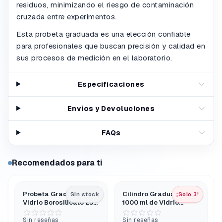
residuos, minimizando el riesgo de contaminación
cruzada entre experimentos.
Esta probeta graduada es una elección confiable
para profesionales que buscan precisión y calidad en
sus procesos de medición en el laboratorio.
Especificaciones
Envíos y Devoluciones
FAQs
Recomendados para ti
Probeta Graduada de
Cilindro Graduado
Sin stock
¡Solo 3!
Vidrio Borosilicato 25
1000 ml de Vidrio
ml Clase A Base
Borosilicato 3.3 –
Hexagonal
Clase A con Base
Sin reseñas
Sin reseñas