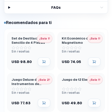
FAQs
Recomendados para ti
Set de Destilación
Kit Económico de
¡Solo 1!
¡Solo 1!
Sencillo de 4 Piezas
Magnetismo
Sin reseñas
Sin reseñas
USD 98.80
USD 74.05
Juego Deluxe de
Juego de 12 Electrodos
¡Solo 2!
¡Solo 1!
Instrumentos de
Disección con Bandeja
14 Piezas
Sin reseñas
Sin reseñas
USD 77.63
USD 49.80