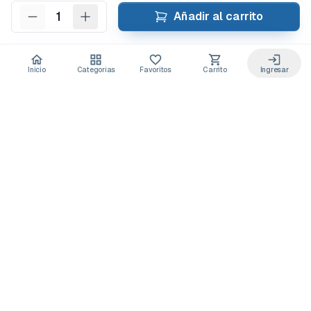
1
Añadir al carrito
Inicio
Categorías
Favoritos
Carrito
Ingresar
Acceso anticipado a novedades
Suscríbete y recibe
ofertas exclusivas
y
lanzamientos para tu laboratorio
Descuentos solo para suscriptores
Novedades de equipos y consumibles
Guías y buenas prácticas de laboratorio
Puedes darte de baja cuando quieras