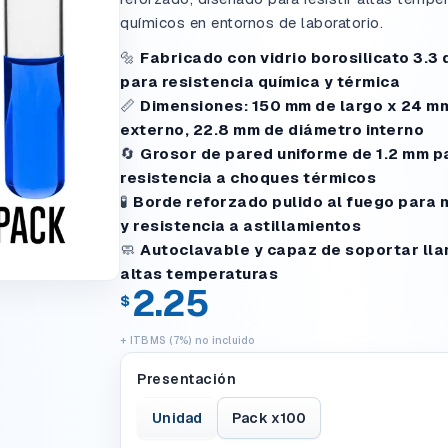
químicos en entornos de laboratorio.
🔩
Fabricado con vidrio borosilicato 3.3 
para resistencia química y térmica
📏
Dimensiones: 150 mm de largo x 24 m
externo, 22.8 mm de diámetro interno
🔄
Grosor de pared uniforme de 1.2 mm p
resistencia a choques térmicos
🧪
Borde reforzado pulido al fuego para 
y resistencia a astillamientos
🧼
Autoclavable y capaz de soportar lla
altas temperaturas
2.25
$
+ ITBMS (7%) no incluido
Presentación
Unidad
Pack x100