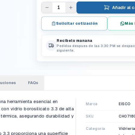
1
Añadir al c
Solicitar cotización
Más 
Recibelo manana
Pedidos despues de las 3:30 PM se despac
siguiente.
luciones
FAQs
una herramienta esencial en
Marca
EISCO
con vidrio borosilicato 3.3 de alta
 térmica, asegurando durabilidad y
SKU
CH0718
Categoría
Vidrierí
to 3.3 proporciona una superficie