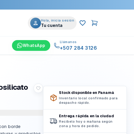
Hola, inicia sesión
Tu cuenta
Llámanos
WhatsApp
+507 284 3126
osilicato
Stock disponible en Panamá
Inventario local confirmado para
despacho rápido.
Entrega rápida en la ciudad
Recíbelo hoy o mañana según
 con borde
zona y hora de pedido.
raturas y productos