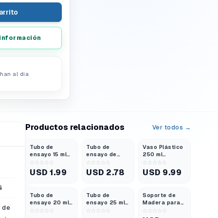
arrito
información
han al dia
Productos relacionados
Ver todos →
Tubo de
Tubo de
Vaso Plástico
ensayo 15 ml
ensayo de
250 ml
Vidrio
Vidrio 85 ml
Polipropileno
Borosilicato
25×250 Mm
Graduado
USD 1.99
USD 2.78
USD 9.99
3.3 | Unidad /
con Borde
Pack X48 /
G
X100
Tubo de
Tubo de
Soporte de
ensayo 20 ml
ensayo 25 ml
Madera para
a de
16 × 150 Mm
18X150 Mm
Tubo de
con Borde
Pared Fina
ensayo – 13