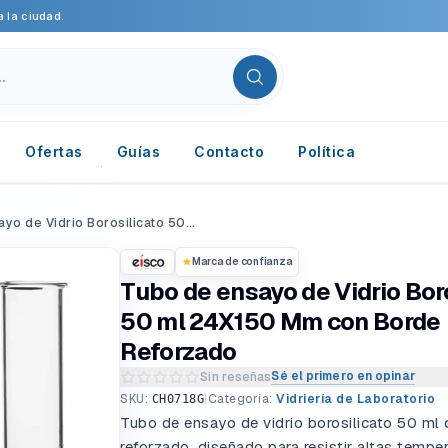
 la ciudad.
Ofertas
Guías
Contacto
Política
Tubo de ensayo de Vidrio Borosilicato 50 ml 24X150 Mm con Borde Reforzado
Marca de confianza
Tubo de ensayo de Vidrio Bor
50 ml 24X150 Mm con Borde
Reforzado
Sé el primero en opinar
Sin reseñas
Escribir una reseña del producto
SKU:
|
Categoría:
Vidriería de Laboratorio
CH0718G
Tubo de ensayo de vidrio borosilicato 50 ml
reforzado, diseñado para resistir altas tempe