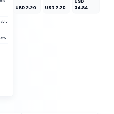
orio
USD
Posiciones
USD 2.20
USD 2.20
34.84
vable
cato