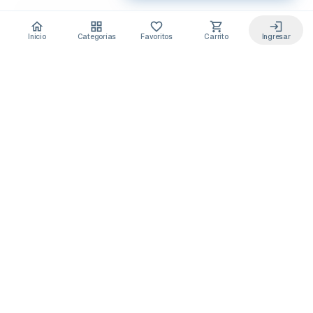
Inicio
Categorías
Favoritos
Carrito
Ingresar
Acceso anticipado a novedades
Suscríbete y recibe
ofertas exclusivas
y
lanzamientos para tu laboratorio
Descuentos solo para suscriptores
Novedades de equipos y consumibles
Guías y buenas prácticas de laboratorio
Puedes darte de baja cuando quieras