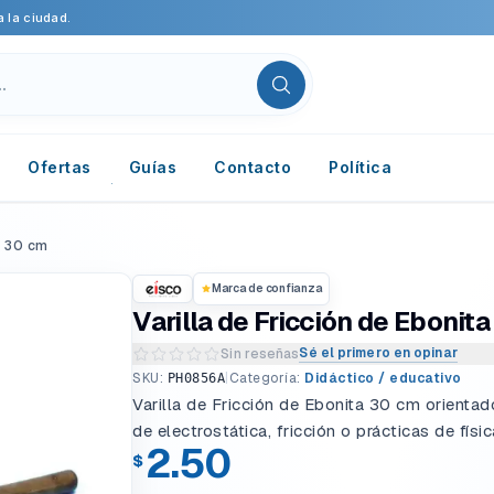
 la ciudad.
Ofertas
Guías
Contacto
Política
a 30 cm
Marca de confianza
Varilla de Fricción de Ebonit
Sé el primero en opinar
Sin reseñas
Escribir una reseña del producto
SKU:
|
Categoría:
Didáctico / educativo
PH0856A
Varilla de Fricción de Ebonita 30 cm orienta
de electrostática, fricción o prácticas de físic
2.50
$