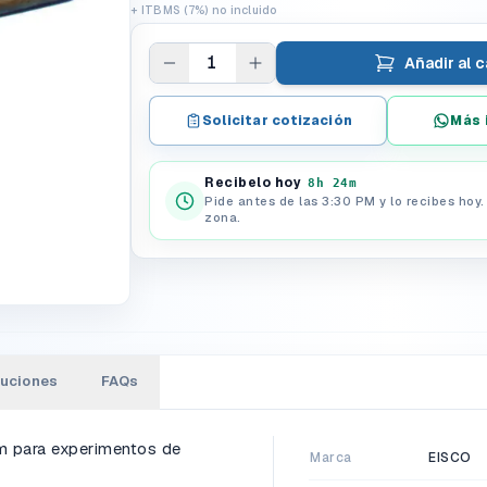
+ ITBMS (7%) no incluido
1
Añadir al c
Solicitar cotización
Más 
Recibelo hoy
8h 24m
Pide antes de las 3:30 PM y lo recibes hoy
zona.
luciones
FAQs
cm para experimentos de
Marca
EISCO