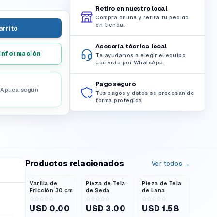
Retiro en nuestro local
Compra online y retira tu pedido
en tienda.
arrito
Asesoría técnica local
información
Te ayudamos a elegir el equipo
correcto por WhatsApp.
Pago seguro
. Aplica segun
Tus pagos y datos se procesan de
forma protegida.
Productos relacionados
Ver todos →
Varilla de
Pieza de Tela
Pieza de Tela
Fricción 30 cm
de Seda
de Lana
USD 0.00
USD 3.00
USD 1.58