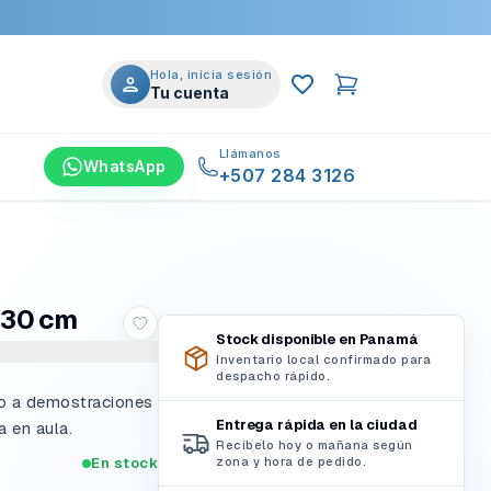
Hola, inicia sesión
Tu cuenta
Llámanos
WhatsApp
+507 284 3126
a 30 cm
Stock disponible en Panamá
Inventario local confirmado para
despacho rápido.
do a demostraciones
Entrega rápida en la ciudad
a en aula.
Recíbelo hoy o mañana según
En stock
zona y hora de pedido.