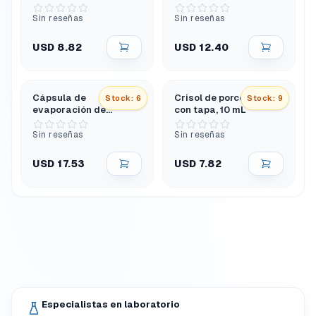
porcelana, 35 mL
porcelana, forma
redonda, 120 ml
Sin reseñas
Sin reseñas
USD 8.82
USD 12.40
Cápsula de
Crisol de porcelana
Stock: 6
Stock: 9
evaporación de
con tapa, 10 mL
porcelana, forma
redonda, 250 ml
Sin reseñas
Sin reseñas
USD 17.53
USD 7.82
Especialistas en laboratorio