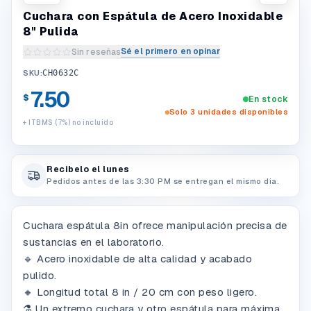
Cuchara con Espátula de Acero Inoxidable
8" Pulida
Sé el primero en opinar
Sin reseñas
Escribir una reseña del producto
SKU:
CH0632C
7.50
$
En stock
Solo 3 unidades disponibles
+ ITBMS (7%) no incluido
Recibelo el lunes
Pedidos antes de las 3:30 PM se entregan el mismo dia.
Cuchara espátula 8in ofrece manipulación precisa de
sustancias en el laboratorio.
🔹 Acero inoxidable de alta calidad y acabado
pulido.
🔸 Longitud total 8 in / 20 cm con peso ligero.
⚗️ Un extremo cuchara y otro espátula para máxima