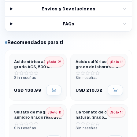
Envíos y Devoluciones
FAQs
Recomendados para ti
Ácido nítrico al 70%,
Ácido sulfúrico 1 M
¡Solo 2!
¡Solo 1!
grado ACS, 500 ml
grado de laboratorio
para análisis
cualitativo
Sin reseñas
Sin reseñas
USD 138.99
USD 210.32
Sulfato de magnesio
Carbonato de calcio
¡Solo 1!
¡Solo 1!
anhidro grado reactivo
natural grado
500 g
laboratorio 500g
Sin reseñas
Sin reseñas