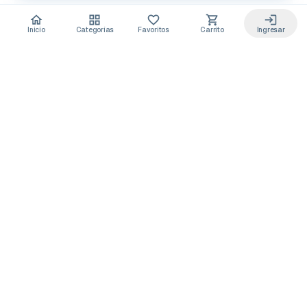
Inicio
Categorías
Favoritos
Carrito
Ingresar
Acceso anticipado a novedades
Suscríbete y recibe
ofertas exclusivas
y
lanzamientos para tu laboratorio
Descuentos solo para suscriptores
Novedades de equipos y consumibles
Guías y buenas prácticas de laboratorio
Puedes darte de baja cuando quieras