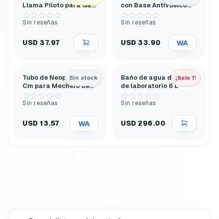
Llama Piloto para Gas
con Base Antivuelco
Propano, Tubo
Stabilibase
Niquelado 100 Mm
Sin reseñas
Sin reseñas
USD 37.97
WA
USD 33.90
Tubo de Neopreno 90
Baño de agua digital
Sin stock
¡Solo 1!
Cm para Mechero de
de laboratorio 6 L
Laboratorio
Sin reseñas
Sin reseñas
WA
USD 296.00
USD 13.57